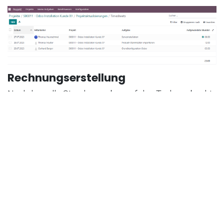
Rechnungserstellung
Nachdem alle Stunden sauber auf den Tasks gebucht
wurden, können wir aus dem dazugehörigen
Verkaufsauftrag die Monatsrechnung für das
vergangene Monat erstellen. Dazu klicken wir auf den
Button "Rechnung erstellen" im Verkaufsauftrag und
geben den Zeiterfassungszeitraum an. Da wir alle
angefallenen Stunden vom Juli verrechnen wollen,
wählen wir als Abrechnungszeitraum den 1. Juli - 31.
Juli.